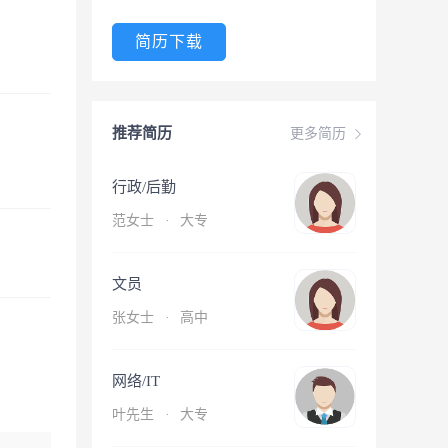
简历下载
推荐简历
更多简历
行政/后勤
范女士
·
大专
文员
张女士
·
高中
网络/IT
叶先生
·
大专