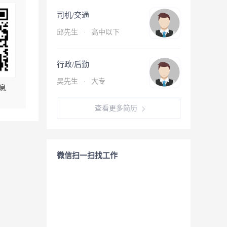
司机/交通
邱先生
·
高中以下
行政/后勤
吴先生
·
大专
息
查看更多简历
微信扫一扫找工作