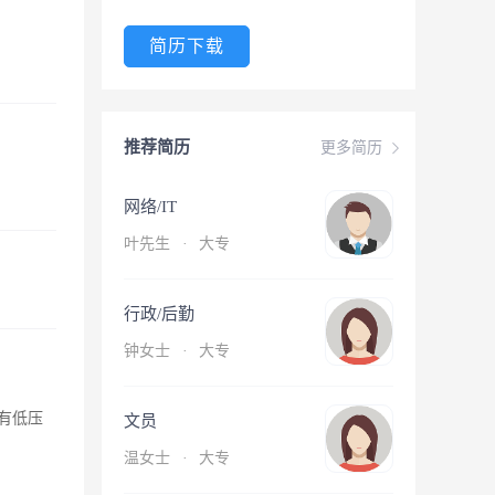
简历下载
推荐简历
更多简历
网络/IT
叶先生
·
大专
行政/后勤
钟女士
·
大专
有低压
文员
温女士
·
大专