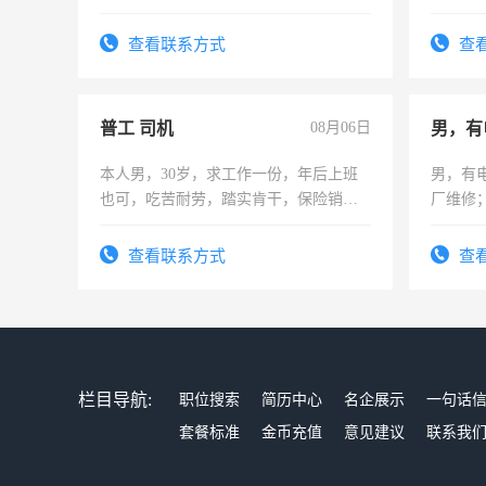
为各类
务，财
查看联系方式
查
作
普工 司机
08月06日
男，有
本人男，30岁，求工作一份，年后上班
男，有
也可，吃苦耐劳，踏实肯干，保险销售
厂维修
勿扰
上，枣
电话
查看联系方式
查
栏目导航:
职位搜索
简历中心
名企展示
一句话
套餐标准
金币充值
意见建议
联系我