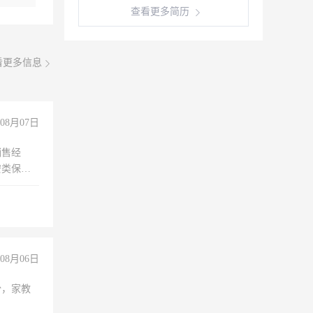
查看更多简历
看更多信息
08月07日
销售经
安类保安
维修水电
经验
08月06日
份，家教