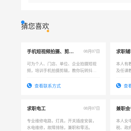
猜您喜欢
手机短视频拍摄、剪辑、抖音快手
08月07日
求职辅
可为个人、门店、单位、企业拍摄短视
本人有
频，培训手机拍摄剪辑，教你玩转抖音
及任课
可为个人、门店、单位、企业拍摄短视
师，求
频，培训手机拍摄剪辑，教你玩转抖
查看联系方式
查
音！你也可以成为拍摄达人！你也可以
成为拍摄达人！
求职电工
08月07日
兼职会
专业维修电路，灯具，开关插座安装，
本人女
水电维修，故障排除，兼职和零活。
税、政