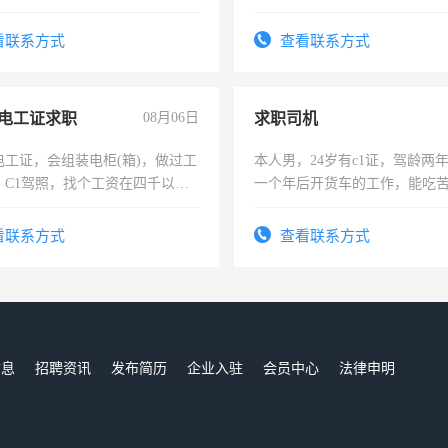
公司策划，设建新账，理乱账业
务咨询等业务。欲求兼职会计工
看联系方式
查看联系方式
电工证求职
08月06日
求职司机
电工证，会组装电柜(箱)，做过工
本人男，24岁有c1证，驾龄两
；C1驾照，找个工资在四千以
一个年后开货车的工作，能吃
强县以外需要有住宿，保险勿扰
加班。
看联系方式
查看联系方式
信息
招聘资讯
发布简历
企业入驻
会员中心
法律申明
们