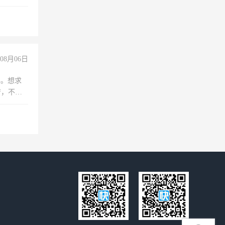
08月06日
年。想求
苦，不怕