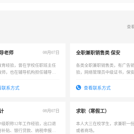
查
导老师
08月07日
全职兼职销售类 保安
教育经验，曾在学校任职班主任
各类全职兼职销售类，有广告
教师，也在辅导机构担任辅导教
验，网络管理员中级证书，保
周一至周五辅导老师的工作
队长，形象岗或幼儿园保安，
有高低压电工证和十几年工作
看联系方式
查看联系方式
计
08月07日
求职（寒假工）
中级职称12年工作经验，出口退
本人大三在校学生，求兼职一
府补贴、银行贷款、纳税申报、
或者商场。