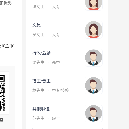
拍摄剪
温女士
·
大专
文员
罗女士
·
大专
10金币)
行政/后勤
梁先生
·
高中
技工/普工
林先生
·
中专/技校
其他职位
范先生
·
硕士
息